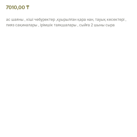
7010,00
₸
ас шаяны , кіші чебуректер ,қуырылған қара нан, тауық кесектері ,
пияз сақиналары , ірімшік таяқшалары , сыйға 2 шыны сыра