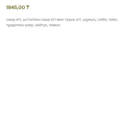
1845,00
₸
сиыр еті, ысталған сиыр еті мен тауық еті, шұжық, сәбіз, пияз,
тұздалған қияр, зәйтүн, лимон