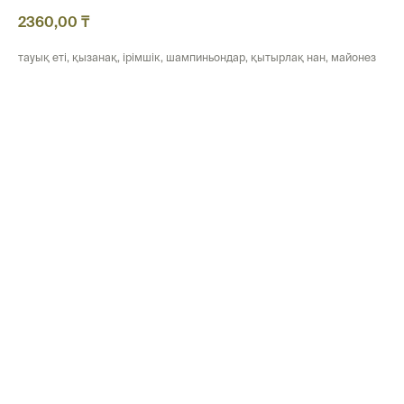
2360,00
₸
тауық еті, қызанақ, ірімшік, шампиньондар, қытырлақ нан, майонез