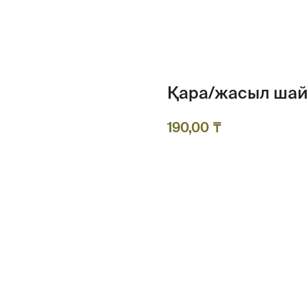
Қара/жасыл ша
₸
190,00