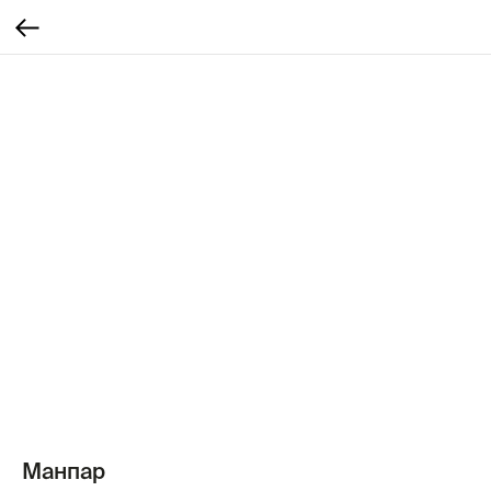
Манпар