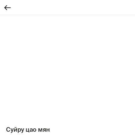
Cуйру цао мян