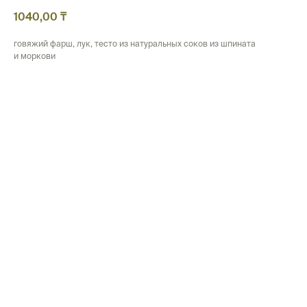
1040,00
₸
говяжий фарш, лук, тесто из натуральных соков из шпината
и моркови